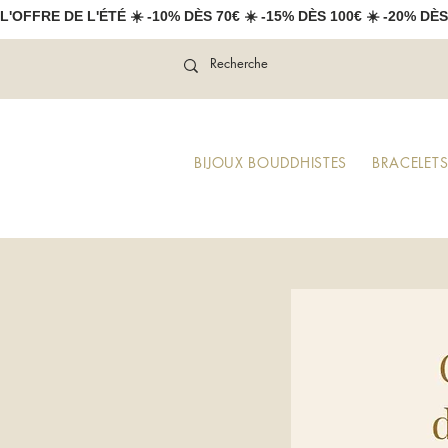
L'OFFRE DE L'ÉTÉ ☀️ -10% DÈS 70€ ☀️ -15% DÈS 100€ ☀️ -20% DÈS
BIJOUX BOUDDHISTES
BRACELETS