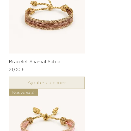
Bracelet Shamal Sable
Prix
21,00 €
Ajouter au panier
Nouveauté