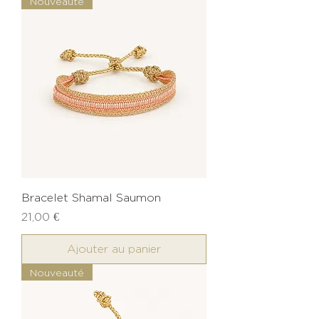
Nouveauté
Bracelet Shamal Saumon
Prix
21,00 €
Ajouter au panier
Nouveauté