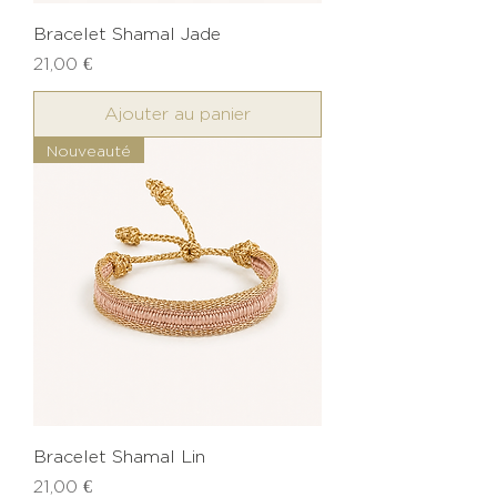
Bracelet Shamal Jade
Prix
21,00 €
Ajouter au panier
Nouveauté
Bracelet Shamal Lin
Prix
21,00 €