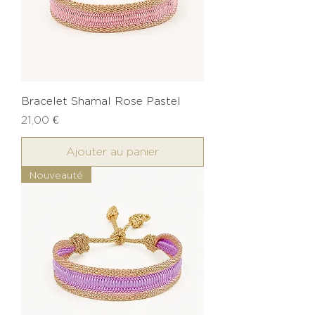
Bracelet Shamal Rose Pastel
Prix
21,00 €
Ajouter au panier
Nouveauté