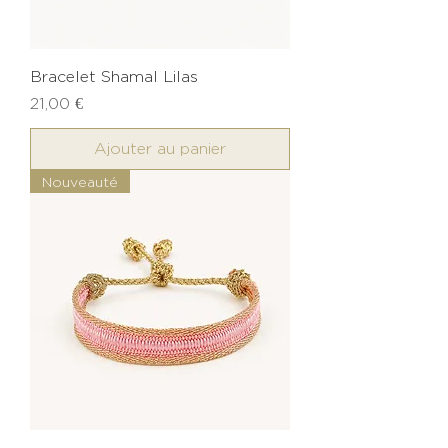
Bracelet Shamal Lilas
Prix
21,00 €
Ajouter au panier
Nouveauté