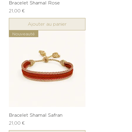
Bracelet Shamal Rose
Prix
21,00 €
Ajouter au panier
Nouveauté
Bracelet Shamal Safran
Prix
21,00 €