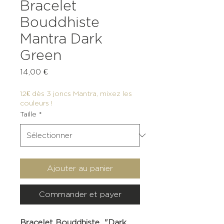
Bracelet
Bouddhiste
Mantra Dark
Green
Prix
14,00 €
12€ dès 3 joncs Mantra, mixez les
couleurs !
Taille
*
Ajouter au panier
Commander et payer
Bracelet Bouddhiste "Dark