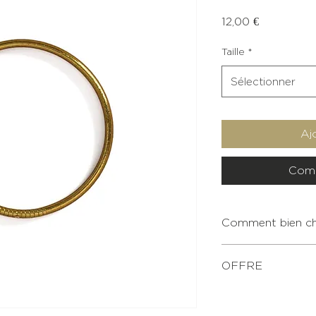
Prix
12,00 €
Taille
*
Sélectionner
Aj
Comm
Comment bien cho
OFFRE
Pour tout achat de
XS
80€, une pochette à