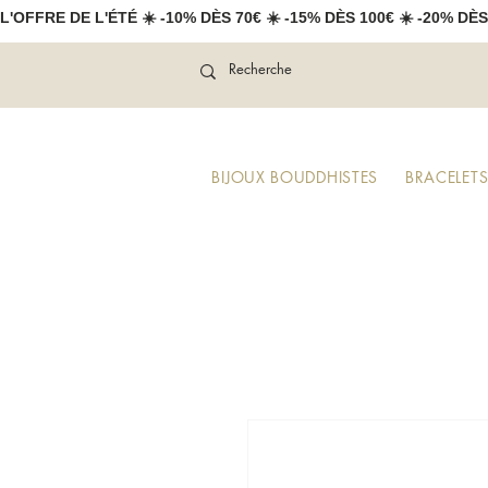
L'OFFRE DE L'ÉTÉ ☀️ -10% DÈS 70€ ☀️ -15% DÈS 100€ ☀️ -20% DÈS
BIJOUX BOUDDHISTES
BRACELETS