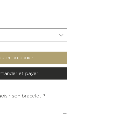
outer au panier
ander et payer
isir son bracelet ?
DIAMÈTRE
TOUR DE
INTÉRIEUR
POIGNET
 bijoux bouddhistes supérieur à
5,4
< 13,5
 bracelet vous est offerte.