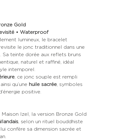
Il vous suffit de l'a
S
votre shopping.
M
Bronze Gold
revisité • Waterproof
L
lement lumineux, le bracelet
evisite le jonc traditionnel dans une
XL
 Sa teinte dorée aux reflets bruns
ntique, naturel et raffiné, idéal
Se référer aux taill
yle intemporel.
Si vous êtes entre de
choisir la taille en 
érieure
, ce jonc souple est rempli
ainsi qu’une
huile sacrée
, symboles
L’astuce pour les en
’énergie positive.
Se savonner les mai
L’astuce pour donn
bracelet
:
Maison Izel, la version Bronze Gold
Le chauffer légère
ïlandais
, selon un rituel bouddhiste
détendre ou le pass
 lui confère sa dimension sacrée et
an.