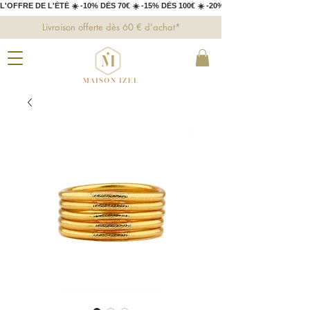
L'OFFRE DE L'ÉTÉ ☀️ -10% DÈS 70€ ☀️ -15% DÈS 100€ ☀️ -20% DÈS 150€ 
Livraison offerte dès 60 € d'achat*