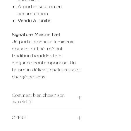
À porter seul ou en
accumulation
Vendu à l’unité
Signature Maison Izel
Un porte-bonheur lumineux,
doux et raffiné, mêlant
tradition bouddhiste et
élégance contemporaine. Un
talisman délicat, chaleureux et
chargé de sens.
Comment bien choisir son
bracelet ?
DIAMÈTRE
TOUR DE
OFFRE
INTÉRIEUR
POIGNET
Pour tout achat de bijoux