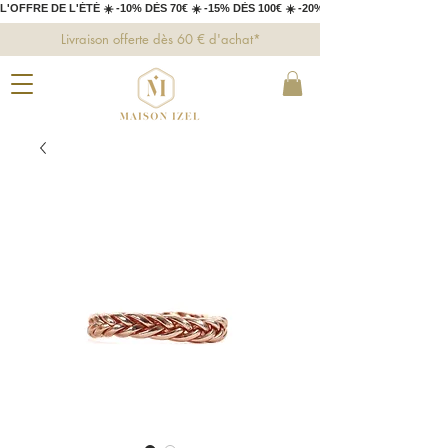
L'OFFRE DE L'ÉTÉ ☀️ -10% DÈS 70€ ☀️ -15% DÈS 100€ ☀️ -20% DÈS 150€ 
Livraison offerte dès 60 € d'achat*