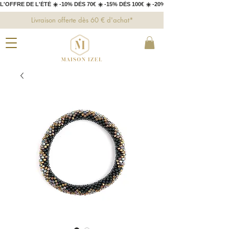
L'OFFRE DE L'ÉTÉ ☀️ -10% DÈS 70€ ☀️ -15% DÈS 100€ ☀️ -20% DÈS 150€ 
Livraison offerte dès 60 € d'achat*