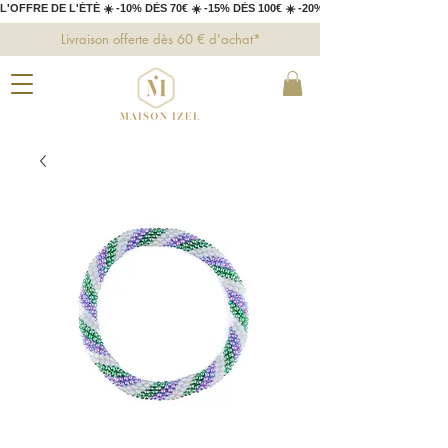
L'OFFRE DE L'ÉTÉ ☀️ -10% DÈS 70€ ☀️ -15% DÈS 100€ ☀️ -20% DÈS 150€ 
Livraison offerte dès 60 € d'achat*