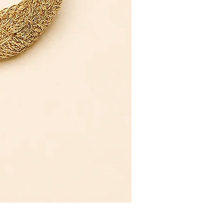
Bracelet Sfifa Farah