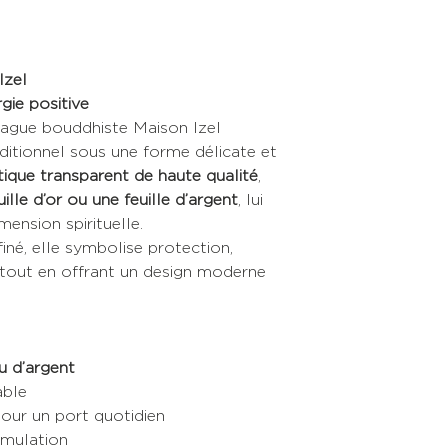
Il vous suffit de l'a
votre shopping.
Izel
gie positive
bague bouddhiste Maison Izel
aditionnel sous une forme délicate et
tique transparent de haute qualité
,
uille d’or ou une feuille d’argent
, lui
mension spirituelle.
iné, elle symbolise protection,
, tout en offrant un design moderne
ou d’argent
able
 pour un port quotidien
umulation