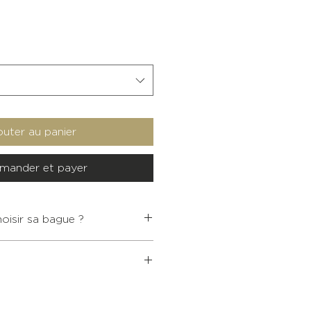
outer au panier
ander et payer
isir sa bague ?
 bijoux bouddhistes supérieur à
 bracelet vous est offerte.