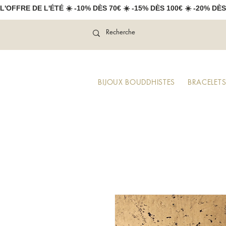
L'OFFRE DE L'ÉTÉ ☀️ -10% DÈS 70€ ☀️ -15% DÈS 100€ ☀️ -20% DÈS
BIJOUX BOUDDHISTES
BRACELETS