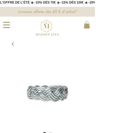
L'OFFRE DE L'ÉTÉ ☀️ -10% DÈS 70€ ☀️ -15% DÈS 100€ ☀️ -20% DÈS 150€ 
Livraison offerte dès 60 € d'achat*