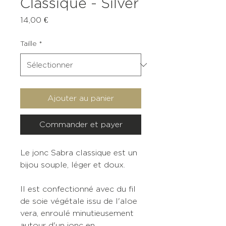
Classique - Silver
Prix
14,00 €
Taille
*
Ajouter au panier
Commander et payer
Le jonc Sabra classique est un
bijou souple, léger et doux.
Il est confectionné avec du fil
de soie végétale issu de l'aloe
vera, enroulé minutieusement
autour d'un jonc en