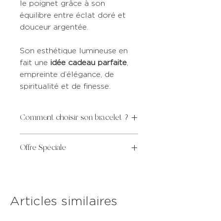
le poignet grâce à son
équilibre entre éclat doré et
douceur argentée.
Son esthétique lumineuse en
fait une
idée cadeau parfaite
,
empreinte d’élégance, de
spiritualité et de finesse.
Comment choisir son bracelet ?
DIAMÈTRE
TOUR DE
Offre Spéciale
INTÉRIEUR
POIGNET
Pour tout achat de bijoux
XS
5,4
< 13,5
bouddhistes supérieur à 80€,
recevez
une pochette pour
S
5,7
14-15,5
Articles similaires
bracelet
d'une valeur de
10€
offerte
!
M
6,2
16-17,5
👉 Il vous suffit de l’ajouter à votre