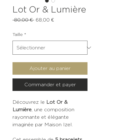
Lot Or & Lumière
Prix
Prix
 80,00 € 
68,00 €
original
promotionnel
Taille
*
Ajouter au panier
Commander et payer
Découvrez le
Lot Or &
Lumière
, une composition
rayonnante et élégante
imaginée par Maison Izel.
Cet ensemble de
5 bracelets