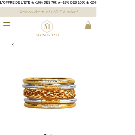
L'OFFRE DE L'ÉTÉ ☀️ -10% DÈS 70€ ☀️ -15% DÈS 100€ ☀️ -20% DÈS 150€ 
Livraison offerte dès 60 € d'achat*