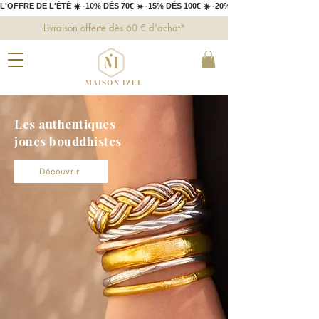
L'OFFRE DE L'ÉTÉ ☀️ -10% DÈS 70€ ☀️ -15% DÈS 100€ ☀️ -20% DÈS 150€ 
Livraison offerte dès 60 € d'achat*
Les authentiques
joncs bouddhistes
Découvrir