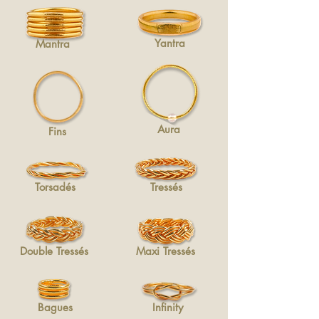
Yantra
Mantra
Aura
Fins
Torsadés
Tressés
Double Tressés
Maxi Tressés
Bagues
Infinity