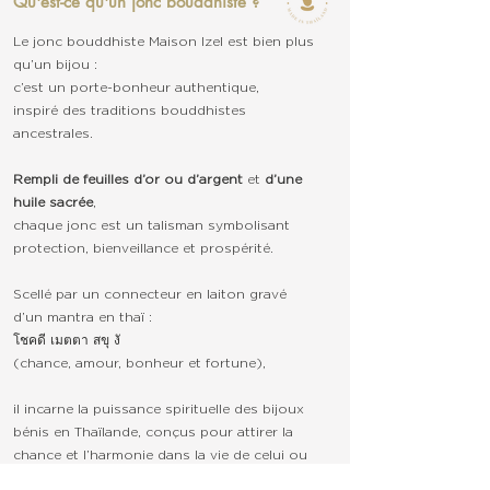
Qu'est-ce qu'un jonc bouddhiste ?
Le jonc bouddhiste Maison Izel est bien plus
qu’un bijou :
c’est un porte-bonheur authentique,
inspiré des traditions bouddhistes
ancestrales.
Rempli de feuilles d’or ou d’argent
et
d’une
huile sacrée
,
chaque jonc est un talisman symbolisant
protection, bienveillance et prospérité.
Scellé par un connecteur en laiton gravé
d’un mantra en thaï :
โชคดี เมตตา สขุ งั
(chance, amour, bonheur et fortune),
il incarne la puissance spirituelle des bijoux
bénis en Thaïlande, conçus pour attirer la
chance et l’harmonie dans la vie de celui ou
celle qui le porte.