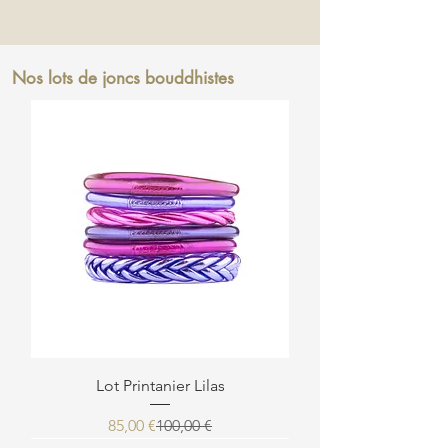
Nos lots de joncs bouddhistes
Lot Printanier Lilas
Prix original
Prix promotionnel
85,00 €
100,00 €