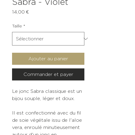
Sabra - Violet
Prix
14,00 €
Taille
*
Ajouter au panier
Commander et payer
Le jonc Sabra classique est un
bijou souple, léger et doux.
Il est confectionné avec du fil
de soie végétale issu de l'aloe
vera, enroulé minutieusement
autour d'un jonc en